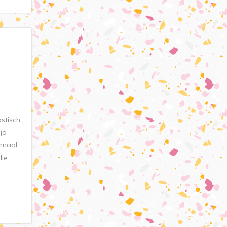
stisch
jd
lemaal
lie