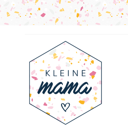
Berichten
paginering