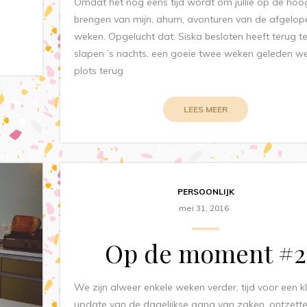
Omdat het nog eens tijd wordt om jullie op de hoo
brengen van mijn, ahum, avonturen van de afgelop
weken. Opgelucht dat: Siska besloten heeft terug t
slapen ’s nachts, een goeie twee weken geleden w
plots terug
LEES MEER
PERSOONLIJK
mei 31, 2016
Op de moment #2
We zijn alweer enkele weken verder, tijd voor een k
update van de dagelijkse gang van zaken. ontzett