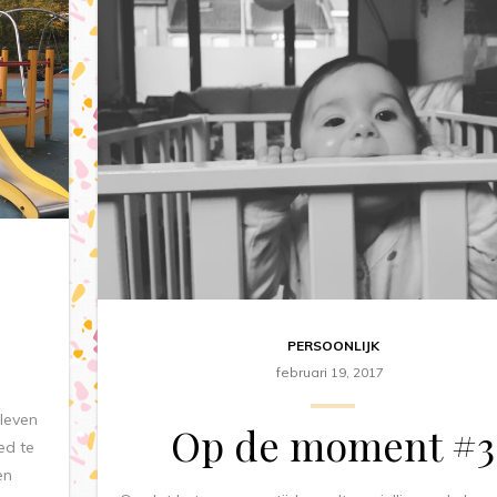
PERSOONLIJK
februari 19, 2017
eleven
Op de moment #3
ed te
en