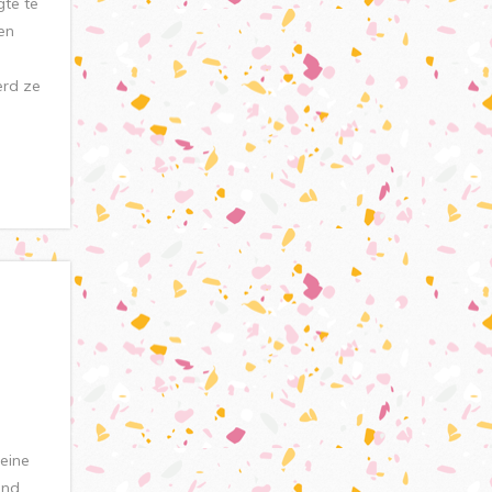
gte te
en
e
erd ze
leine
end