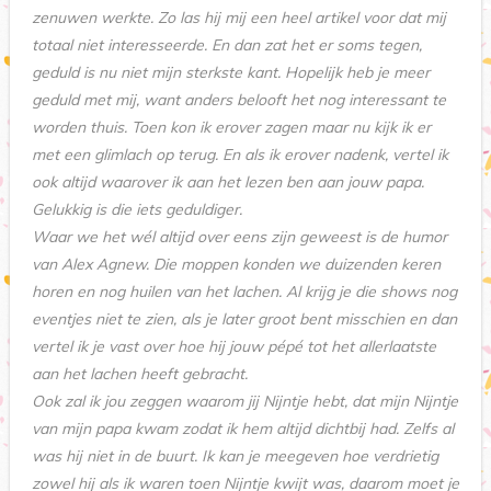
zenuwen werkte. Zo las hij mij een heel artikel voor dat mij
totaal niet interesseerde. En dan zat het er soms tegen,
geduld is nu niet mijn sterkste kant. Hopelijk heb je meer
geduld met mij, want anders belooft het nog interessant te
worden thuis. Toen kon ik erover zagen maar nu kijk ik er
met een glimlach op terug. En als ik erover nadenk, vertel ik
ook altijd waarover ik aan het lezen ben aan jouw papa.
Gelukkig is die iets geduldiger.
Waar we het wél altijd over eens zijn geweest is de humor
van Alex Agnew. Die moppen konden we duizenden keren
horen en nog huilen van het lachen. Al krijg je die shows nog
eventjes niet te zien, als je later groot bent misschien en dan
vertel ik je vast over hoe hij jouw pépé tot het allerlaatste
aan het lachen heeft gebracht.
Ook zal ik jou zeggen waarom jij Nijntje hebt, dat mijn Nijntje
van mijn papa kwam zodat ik hem altijd dichtbij had. Zelfs al
was hij niet in de buurt. Ik kan je meegeven hoe verdrietig
zowel hij als ik waren toen Nijntje kwijt was, daarom moet je