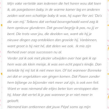
Mijn vake vertelde aan iedereen die het horen wou dat toen
ik, als pasgeboren baby, in de warme kamer lag en anderen
zeiden wat een schattige baby ik was, hij super fier zei: ‘Da’s
die van mij.’ Telkens dat verhaal bovengehaald werd zag ik
hem opnieuw glunderen. Dat gevoel begrijp ik pas, nu jij er
bent. Die trots voor jou, die deelden we, want als hij je
nieuwe dingen zag ontdekken dan groeide hij. Vanbinnen,
want groot is hij niet hé, dat delen we ook. Ik mis zijn
fierheid over onze successen nu al.
Verder zal ik ook met plezier uitwijden over hoe gek ik op
hem was als klein meisje, ik was een echt papa’s kindje. Dan
kietelde hij mij tot ik niet meer kon. Of tot wanneer Bonneke
zei dat er ongelukken van gingen komen. Dat Pasen zonder
hem bijlange zo bijzonder niet meer zal zijn, is ook een feit.
Want er was niemand die eitjes beter kon verstoppen dan
hij. Maar dat vertel ik je pas wanneer je er niet meer in
gelooft.
Niemand kan ontkennen dat jouw Pépé soms op mijn