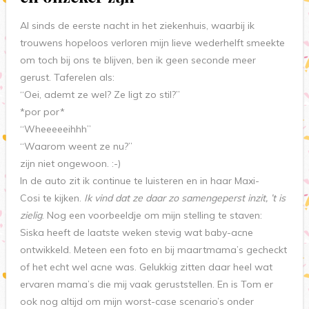
Al sinds de eerste nacht in het ziekenhuis, waarbij ik
trouwens hopeloos verloren mijn lieve wederhelft smeekte
om toch bij ons te blijven, ben ik geen seconde meer
gerust. Taferelen als:
“Oei, ademt ze wel? Ze ligt zo stil?”
*por por*
“Wheeeeeihhh”
“Waarom weent ze nu?”
zijn niet ongewoon. :-)
In de auto zit ik continue te luisteren en in haar Maxi-
Cosi te kijken.
I
k vind dat ze daar zo samengeperst inzit, ’t is
zielig
. Nog een voorbeeldje om mijn stelling te staven:
Siska heeft de laatste weken stevig wat baby-acne
ontwikkeld. Meteen een foto en bij maartmama’s gecheckt
of het echt wel acne was. Gelukkig zitten daar heel wat
ervaren mama’s die mij vaak geruststellen. En is Tom er
ook nog altijd om mijn worst-case scenario’s onder