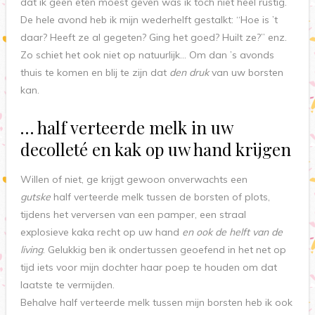
dat ik geen eten moest geven was ik toch niet heel rustig.
De hele avond heb ik mijn wederhelft gestalkt: “Hoe is ’t
daar? Heeft ze al gegeten? Ging het goed? Huilt ze?” enz.
Zo schiet het ook niet op natuurlijk… Om dan ’s avonds
thuis te komen en blij te zijn dat
den druk
van uw borsten
kan.
… half verteerde melk in uw
decolleté en kak op uw hand krijgen
Willen of niet, ge krijgt gewoon onverwachts een
gutske
half verteerde melk tussen de borsten of plots,
tijdens het verversen van een pamper, een straal
explosieve kaka recht op uw hand
en ook de helft van de
living
. Gelukkig ben ik ondertussen geoefend in het net op
tijd iets voor mijn dochter haar poep te houden om dat
laatste te vermijden.
Behalve half verteerde melk tussen mijn borsten heb ik ook