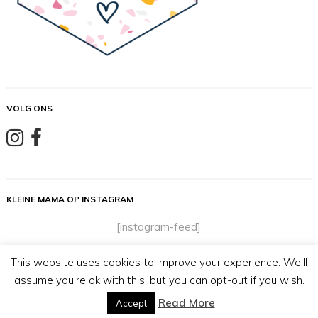
VOLG ONS
KLEINE MAMA OP INSTAGRAM
[instagram-feed]
This website uses cookies to improve your experience. We'll
© Kleine Mama - inhoud (tekst en beelden) van deze pagina
assume you're ok with this, but you can opt-out if you wish.
mag niet gedeeld of gekopieerd worden zonder toestemming
van de auteur.
Read More
Accept