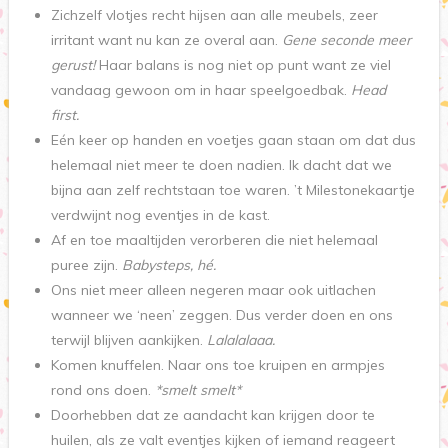
Zichzelf vlotjes recht hijsen aan alle meubels, zeer
irritant want nu kan ze overal aan.
Gene seconde meer
gerust!
Haar balans is nog niet op punt want ze viel
vandaag gewoon om in haar speelgoedbak.
Head
first.
Eén keer op handen en voetjes gaan staan om dat dus
helemaal niet meer te doen nadien. Ik dacht dat we
bijna aan zelf rechtstaan toe waren. ’t Milestonekaartje
verdwijnt nog eventjes in de kast.
Af en toe maaltijden verorberen die niet helemaal
puree zijn.
Babysteps, hé.
Ons niet meer alleen negeren maar ook uitlachen
wanneer we ‘neen’ zeggen. Dus verder doen en ons
terwijl blijven aankijken.
Lalalalaaa.
Komen knuffelen. Naar ons toe kruipen en armpjes
rond ons doen.
*smelt smelt*
Doorhebben dat ze aandacht kan krijgen door te
huilen, als ze valt eventjes kijken of iemand reageert